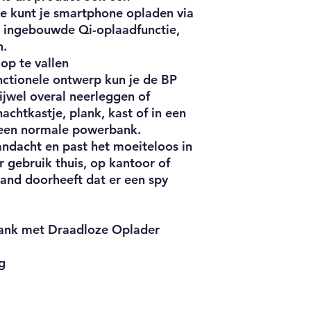
e kunt je smartphone opladen via
e ingebouwde Qi-oplaadfunctie,
n.
op te vallen
nctionele ontwerp kun je de BP
jwel overal neerleggen of
achtkastje, plank, kast of in een
 een normale powerbank.
andacht en past het moeiteloos in
 gebruik thuis, op kantoor of
and doorheeft dat er een spy
ank met Draadloze Oplader
g