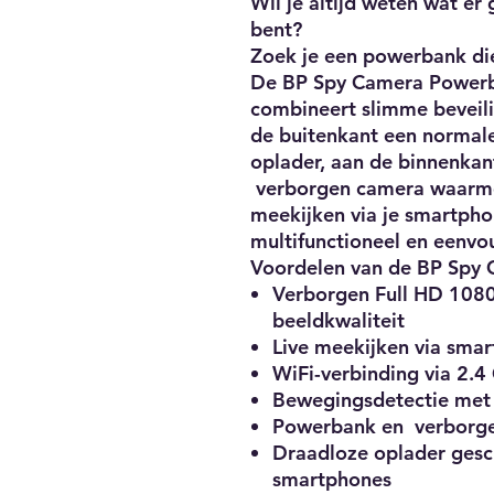
Wil je altijd weten wat er g
bent?
Zoek je een powerbank di
De BP Spy Camera Powerb
combineert slimme beveil
de buitenkant een normal
oplader, aan de binnenkan
verborgen camera waarmee 
meekijken via je smartpho
multifunctioneel en eenvou
Voordelen van de BP Spy
Verborgen Full HD 108
beeldkwaliteit
Live meekijken via sma
WiFi-verbinding via 2.
Bewegingsdetectie met
Powerbank en verborge
Draadloze oplader gesc
smartphones