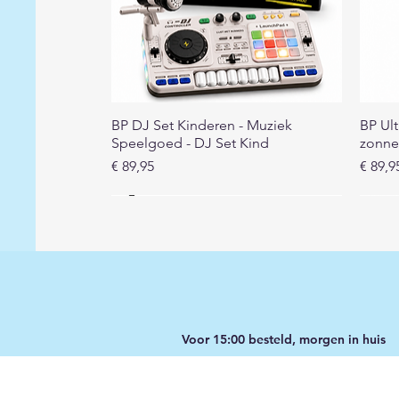
Snel overzicht
BP DJ Set Kinderen - Muziek
BP Ult
Speelgoed - DJ Set Kind
zonne
Prijs
Prijs
€ 89,95
€ 89,9
Voor 15:00 besteld, morgen in huis