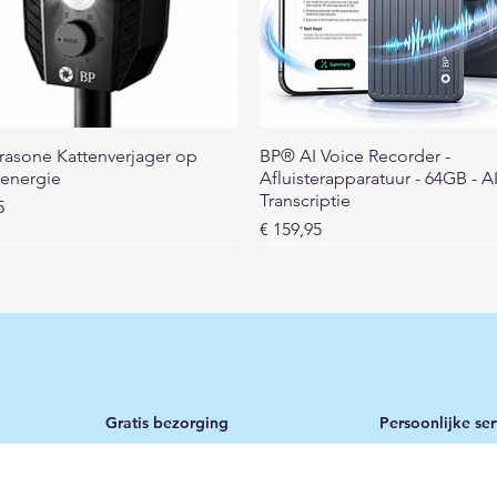
Snel overzicht
Snel overzicht
rasone Kattenverjager op
BP® AI Voice Recorder -
energie
Afluisterapparatuur - 64GB - A
Transcriptie
5
Prijs
€ 159,95
Gratis bezorging
Persoonlijke ser