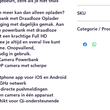
ebeurt, zelfs als je niet thuis
Kleur
Nadat we je ret
Blauw
beantwoord, voeg
BP
e meer kan dan alleen opladen?
Verpakkingsgewicht
toe aan de origin
SKU
380 g
De verpakking en
ank met Draadloze Oplader
EAN
onbeschadigd te 
BP-Power
iging met dagelijks gemak. Aan
8720865846538
De producten di
Categorie / Pro
e powerbank met draadloze
Overige kenmerken
netjes verpakt te 
t een krachtige Full HD
CE markering
Het retourlabel i
POWERRBANK SPY
je altijd en overal live kunt
Zichtbaar
Goods, aalsterw
ne. Onopvallend,
Compatibel met
Zodra het retour
dig in gebruik.
Te gebruiken in de
goedgekeurd, on
badkamer en op vak
terug of krijg je
 Camera Powerbank
Fabrieksgarantie te
0P camera met scherpe
1 jaar
Fan Merchandise
rtphone app voor iOS en Android
Nee
4 GHz netwerk
Product breedte
 directe pushmeldingen
3 cm
n camera in één apparaat
Product hoogte
15 cm
hikt voor Qi-ondersteunende
Product lengte
15 cm