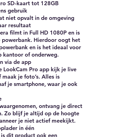
cro SD-kaart tot 128GB
Reparatie type
ens gebruik
Carry-in
t niet opvalt in de omgeving
Uitzonderingen fabr
ar resultaat
schade, krassen
ra filmt in Full HD 1080P en is
Verpakking breedte
25 cm
e powerbank. Hierdoor oogt het
Verpakking hoogte
powerbank en is het ideaal voor
4 cm
op kantoor of onderweg.
Verpakking lengte
n via de app
15 cm
e LookCam Pro app kijk je live
EAN
maak je foto’s. Alles is
EAN
af je smartphone, waar je ook
8720865846538
e
waargenomen, ontvang je direct
 Zo blijf je altijd op de hoogte
nneer je niet actief meekijkt.
plader in één
is dit product ook een