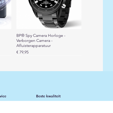
Snel overzicht
BP® Spy Camera Horloge -
I
Verborgen Camera -
Afluisterapparatuur
Prijs
€ 79,95
vice
Beste kwaliteit