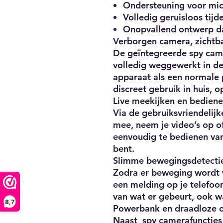
Ondersteuning voor mi
Volledig geruisloos tijd
Onopvallend ontwerp da
Verborgen camera, zichtba
De geïntegreerde spy came
volledig weggewerkt in d
apparaat als een normale 
discreet gebruik in huis, 
Live meekijken en bediene
Via de gebruiksvriendelijk
mee, neem je video’s op of 
eenvoudig te bedienen van
bent.
Slimme bewegingsdetecti
Zodra er beweging wordt 
een melding op je telefoon.
van wat er gebeurt, ook wa
8,7
Powerbank en draadloze o
Naast spy camerafuncties 